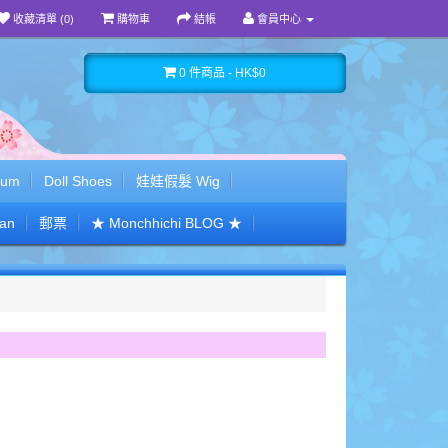
收藏清單 (0)
購物車
結帳
會員中心
0 件商品 - HK$0
bum
Doll Shoes
娃娃假髮 Wig
San
郵票
★ Monchhichi BLOG ★