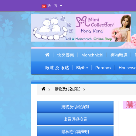
語 言
快閃優惠
Monchhichi
禮物精選
眼球 及 眼貼
Blythe
Parabox
Housewa
購物及付款須知
購
購物及付款須知
出貨與退換貨
隱私權保護聲明