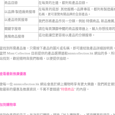
商品目錄
在每頁的左邊，都列有產品目錄。
在
每
頁的底部: 其他服務->品牌專區，都列有製造
以品牌/
製造廠商
搜尋
名稱，更可瀏覽有關品牌的全部產品
。
以產品特質搜尋
我們亦將產品作另一分類，例如
特價商品
,
新品推薦
關鍵字搜尋
請在
每頁
頂部中間
的商品搜尋
器上，輸入你想找尋
這功能讓您更容易以產品的分類搜尋。
進階商品搜尋
當找到所需產品後，只需按下產品的圖片或名稱，即可連結致產品詳細說明頁
當然
Mimi Collection
目前提供的產品選擇遠較
mimicollection.hk
網站
的多，所
站找到，歡迎隨
時與我們聯絡，以便提供協助。
查看最新推廣優惠
使每一位
mimicollection.hk
網站會員於網上購物時享有更大樂趣，我們將定期
取最新的優惠及推廣資訊，千萬不要錯過
"
特價商品
"
的內容。
加到購物車
找到你喜愛的貨品，並決定訂購時，請按「加入購物車」，將欲購買的項目，