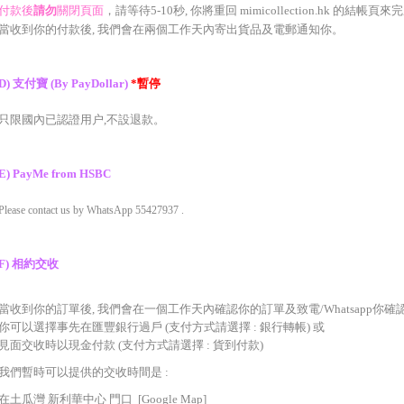
付款後
請勿
關閉頁面
，
請等待5-10秒, 你將重回
mimicollection.hk
的結帳頁
來
完
當收到你的
付
款
後, 我們會在兩個工作天內寄出貨品及
電郵
通知你
。
D)
支付寶
(By PayDollar)
*暫停
只限國內已認證用户,不設退款。
E) PayMe from HSBC
Please contact us by WhatsApp 55427937 .
F)
相約交收
當收到你的訂單後, 我們會在一個工作天內確認你的訂單及致電/Whatsapp你確
你可以選擇事先在匯豐銀行過戶 (支付方式請選擇 : 銀行轉帳) 或
見面交收時以現金付款 (支付方式請選擇 : 貨到付款)
我們暫時可以提供的交收時間是 :
在土瓜灣 新利華中心 門口
[Google Map]