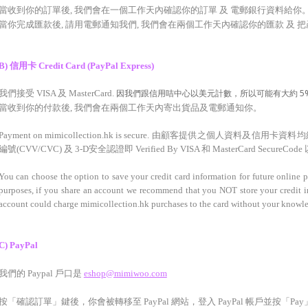
當收到你的訂單後, 我們會在一個工作天內確認你的訂單 及 電郵銀行資料給你
當你完成匯款後, 請用電郵通知我們, 我們會在兩個工作天內確認你的匯款 及 
B
)
信用卡 Credit Card (PayPal Express)
因我們跟信用咭中心以美元計數，所以可能有大約 5%
我們接受 VISA 及 MasterCard.
當收到你的
付
款
後, 我們會在兩個工作天內寄出貨品及
電郵
通知你
。
Payment on mimicollection.hk is secure.
由顧客提供之個人資料及信用卡資料均經 Pa
編號(CVV/CVC) 及 3-D安全認證即
Verified By VISA 和 MasterCard Secur
You can choose the option to save your credit card information for future online p
purposes, if you share an account we recommend that you NOT store your credit i
account could charge mimicollection.hk purchases to the card without your knowl
C
) P
ayPal
我們的 Paypal 戶口是
eshop@mimiwoo.com
按「確認訂單」鍵後，你會被轉移至 PayPal 網站，登入 PayPal 帳戶並按「Pay