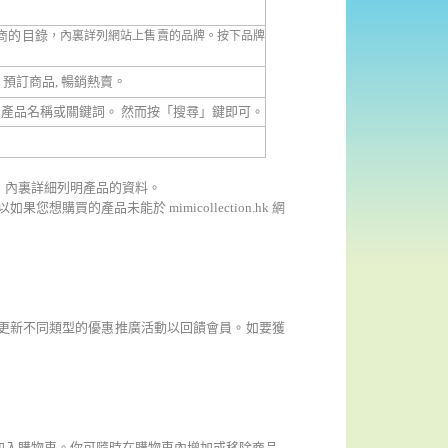
廠商的目錄
，
內裏詳列網站上售賣的品牌。按下品牌
,
預訂商品
,
暢銷熱賣
。
的產品名
稱
或關鍵詞。 然而按「
搜尋
」鍵即可。
，內裏詳細列明產品的資料。
以如果您想購買的產品未能於
mimicollection.hk
網
更新不同類型的優惠推廣活動以回饋會員。如要獲
加入購物車。你可隨時在購物車內增加或移除商品