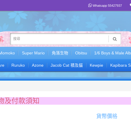
Whatsapp 55427937
Momoko
Super Mario
角落生物
Obitsu
1/6 Boys & Male Al
re
Ruruko
Azone
Jacob Cat 積及貓
Kewpie
Kapibara 
物及付款須知
貨幣價格