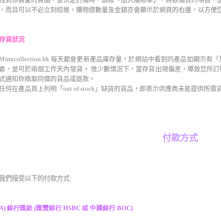
，而且可以不必立刻結帳。購物總數量及金額亦會顯示於網頁的右邊，以方便
存貨狀況
Mimicollection.hk 每天都會更新產品庫存量，於網站中看到的產品如
倉，並可於兩
個工作
天內發貨。 惟少數情況下，當存貨出現偏差，導致您所
式通知你換取同價的貨品或退款。
任何在產品頁上列明「out of stock」缺貨的貨品，即表示供應商未能提供
付款方式
我們接受以下的付款方式:
A) 銀行匯款 (匯豐銀行 HSBC 或 中國銀行 BOC)