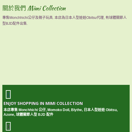
關於我們 Mimi Collection
專售Monchhichi公仔及親子玩具. 本店為日本人型娃娃Obitsu代理, 有球體關節人
型BJD配件出售.
ENJOY SHOPPING IN MIMI COLLECTION
本店專售 Monchhichi 公仔, Momoko Doll, Blythe, 日本人型娃娃 Obitsu,
Azone, 球體關節人型 BJD 配件