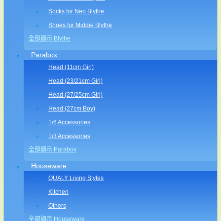
Socks for Neo Blythe
Shoes for Middie Blythe
全部顯示 Blythe
Parabox
Head (11cm Girl)
Head (23/21cm Girl)
Head (27/25cm Girl)
Head (27cm Boy)
1/6 Accessories
1/3 Accessories
全部顯示 Parabox
Houseware
QUALY Living Styles
Kitchen
Others
全部顯示 Houseware