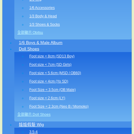
1/6 Accessories
1/3 Body & Head
1/3 Shoes & Socks
全部顯示 Obitsu
1/6 Boys & Male Album
Doll Shoes
Foot size < 8cm (SD13 Boy)
Foot size < 7cm (SD Girls)
Foot size < 5.6cm (MSD / OB60)
Foot size < 4cm (Yo SD)
Foot Size < 3.5cm (OB Male)
Foot size < 2.6cm (LY)
Foot Size < 2.3cm (Neo B / Momoko)
全部顯示 Doll Shoes
娃娃假髮 Wig
3.5-4