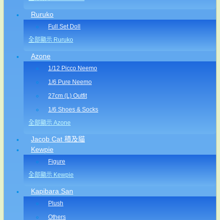
Ruruko
Full Set Doll
全部顯示 Ruruko
Azone
1/12 Picco Neemo
1/6 Pure Neemo
27cm (L) Outfit
1/6 Shoes & Socks
全部顯示 Azone
Jacob Cat 積及貓
Kewpie
Figure
全部顯示 Kewpie
Kapibara San
Plush
Others