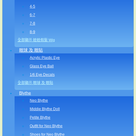
4-5
6-7
7-8
8-9
全部顯示 娃娃假髮 Wig
眼球 及 眼貼
Acrylic Plastic Eye
Glass Eye Ball
1/6 Eye Decals
全部顯示 眼球 及 眼貼
Blythe
Neo Blythe
Middie Blythe Doll
Petite Blythe
Outfit for Neo Blythe
Shoes for Neo Blythe