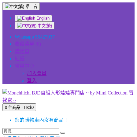
語 言
English
中文(繁)
Whatsapp 55427937
收藏清單 (0)
購物車
結帳
會員中心
加入會員
登入
0 件商品 - HK$0
您的購物車內沒有商品！