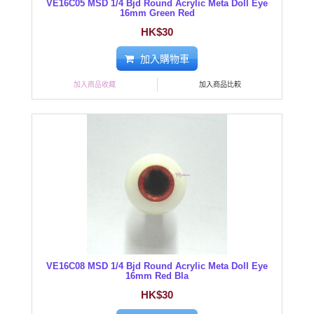
VE16C05 MSD 1/4 Bjd Round Acrylic Meta Doll Eye
16mm Green Red
HK$30
加入購物車
加入商品收藏
加入商品比較
VE16C08 MSD 1/4 Bjd Round Acrylic Meta Doll Eye
16mm Red Bla
HK$30