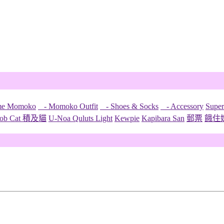
e Momoko
- Momoko Outfit
- Shoes & Socks
- Accessory
Super
cob Cat 積及貓
U-Noa Quluts Light
Kewpie
Kapibara San
郵票
餓住