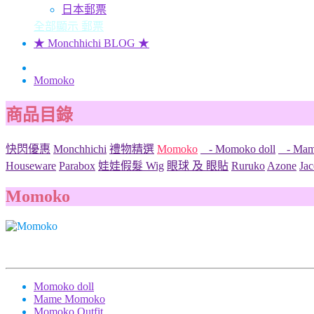
日本郵票
全部顯示 郵票
★ Monchhichi BLOG ★
Momoko
商品目錄
快閃優惠
Monchhichi
禮物精選
Momoko
- Momoko doll
- Mam
Houseware
Parabox
娃娃假髮 Wig
眼球 及 眼貼
Ruruko
Azone
Ja
Momoko
Momoko doll
Mame Momoko
Momoko Outfit