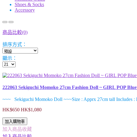
Shoes & Socks
Accessory
商品比較(0)
排序方式：
顯示：
222063 Sekiguchi Momoko 27cm Fashion Doll ~ GIRL POP Blu
~~~ Sekiguchi Momoko Doll ~~~Size : Apprx 27cm tall Includes : D
HK$650
HK$1,080
加入購物車
加入商品收藏
加入商品比較