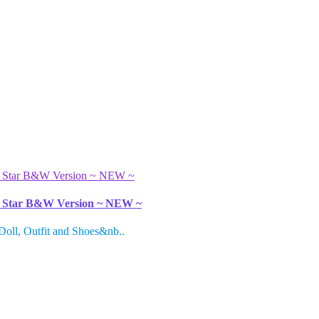
e Star B&W Version ~ NEW ~
oll, Outfit and Shoes&nb..