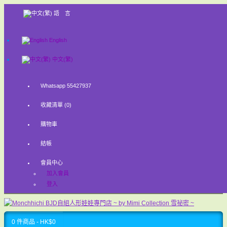
語 言
English
中文(繁)
Whatsapp 55427937
收藏清單 (0)
購物車
結帳
會員中心
加入會員
登入
0 件商品 - HK$0