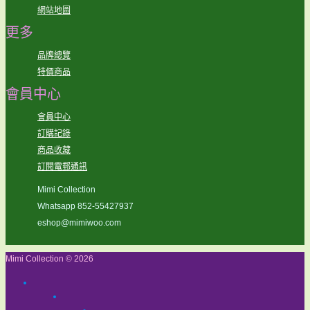
網站地圖
更多
品牌總覽
特價商品
會員中心
會員中心
訂購記錄
商品收藏
訂閱電郵通訊
Mimi Collection
Whatsapp 852-55427937
eshop@mimiwoo.com
Mimi Collection © 2026