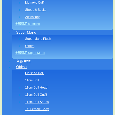
Momoko Outfit
Shoes & Socks
Accessory
全部顯示 Momoko
Super Mario
Super Mario Plush
Others
全部顯示 Super Mario
角落生物
Obitsu
Finished Doll
11cm Doll
11cm Doll Head
11cm Doll Outfit
11cm Doll Shoes
1/6 Female Body