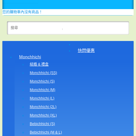
您的購物車內沒有商品！
商品目錄 (請按右邊格仔[三]) ->
快閃優惠
Monchhichi
結婚 & 禮盒
Monchhichi (SS)
Monchhichi (S)
Monchhichi (M)
Monchhichi (L)
Monchhichi (2L)
Monchhichi (XL)
Bebichhichi (S)
Bebichhichi (M & L)