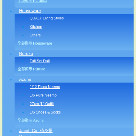
全部顯示 Parabox
Houseware
QUALY Living Styles
Kitchen
Others
全部顯示 Houseware
Ruruko
Full Set Doll
全部顯示 Ruruko
Azone
1/12 Picco Neemo
1/6 Pure Neemo
27cm (L) Outfit
1/6 Shoes & Socks
全部顯示 Azone
Jacob Cat 積及貓