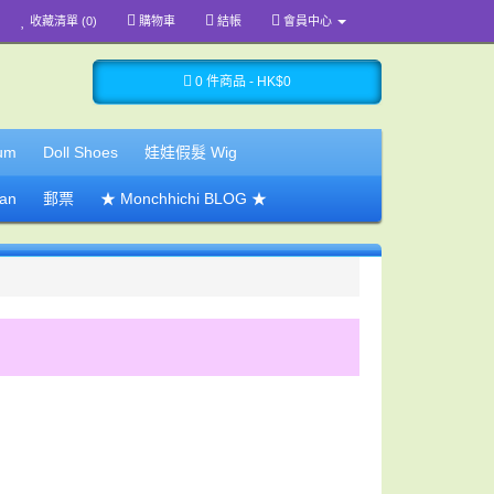
收藏清單 (0)
購物車
結帳
會員中心
0 件商品 - HK$0
bum
Doll Shoes
娃娃假髮 Wig
San
郵票
★ Monchhichi BLOG ★