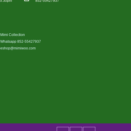
-5:30pm
852-55427937
Mimi Collection
Whatsapp 852-55427937
eshop@mimiwoo.com