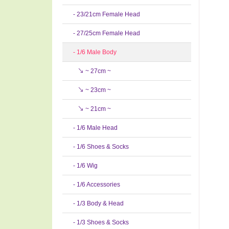
- 23/21cm Female Head
- 27/25cm Female Head
- 1/6 Male Body
↘ ~ 27cm ~
↘ ~ 23cm ~
↘ ~ 21cm ~
- 1/6 Male Head
- 1/6 Shoes & Socks
- 1/6 Wig
- 1/6 Accessories
- 1/3 Body & Head
- 1/3 Shoes & Socks