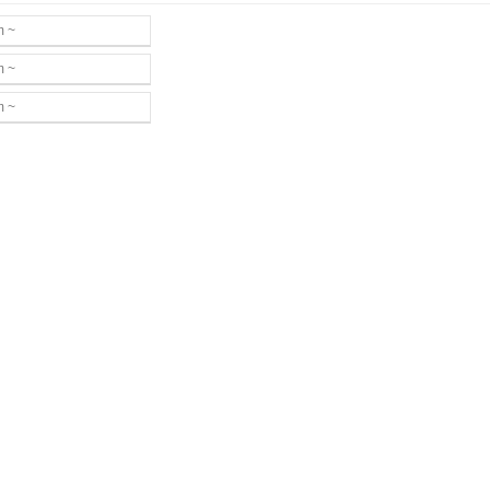
m ~
m ~
m ~