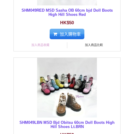
SHM049RED MSD Sasha OB 60cm bjd Doll Boots
High Hill Shoes Red
HK$50
加入購物車
加入商品收藏
加入商品比較
SHM049LBN MSD Bjd Obitsu 60cm Doll Boots High
Hill Shoes Lt.BRN