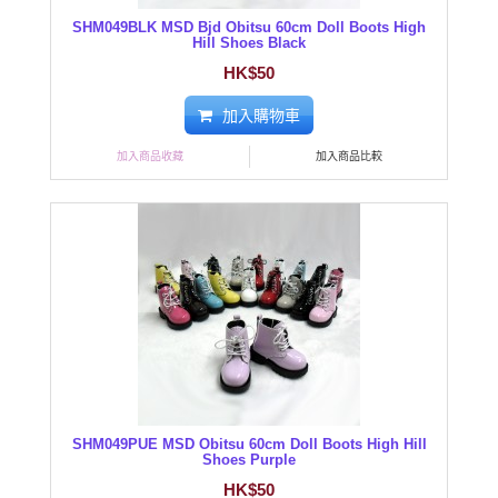
SHM049BLK MSD Bjd Obitsu 60cm Doll Boots High
Hill Shoes Black
HK$50
加入購物車
加入商品收藏
加入商品比較
SHM049PUE MSD Obitsu 60cm Doll Boots High Hill
Shoes Purple
HK$50