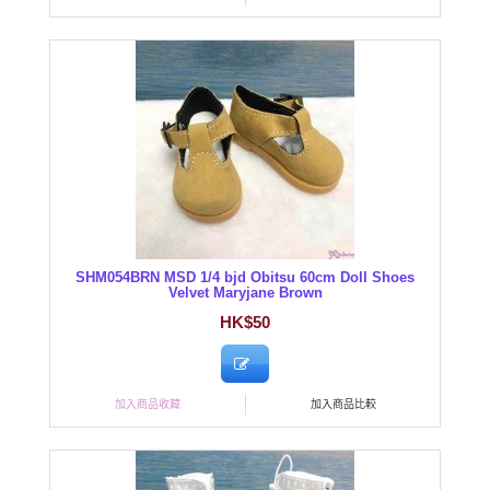
SHM054BRN MSD 1/4 bjd Obitsu 60cm Doll Shoes
Velvet Maryjane Brown
HK$50
加入商品收藏
加入商品比較