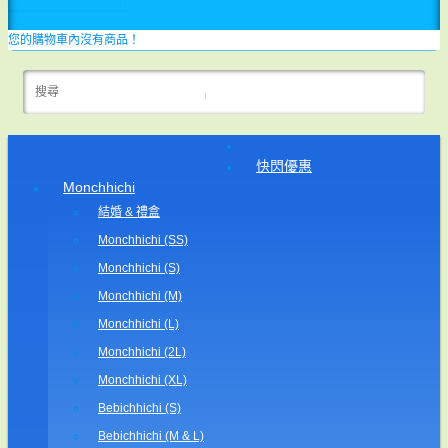
您的購物車內沒有商品！
商品目錄 (請按右邊格仔[三]) ->
快閃優惠
Monchhichi
結婚 & 禮盒
Monchhichi (SS)
Monchhichi (S)
Monchhichi (M)
Monchhichi (L)
Monchhichi (2L)
Monchhichi (XL)
Bebichhichi (S)
Bebichhichi (M & L)