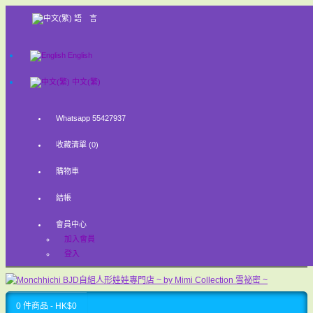
語 言
English
中文(繁)
Whatsapp 55427937
收藏清單 (0)
購物車
結帳
會員中心
加入會員
登入
0 件商品 - HK$0