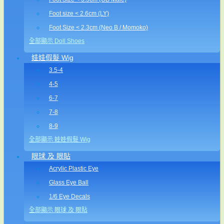
Foot size < 2.6cm (LY)
Foot Size < 2.3cm (Neo B / Momoko)
全部顯示 Doll Shoes
娃娃假髮 Wig
3.5-4
4-5
6-7
7-8
8-9
全部顯示 娃娃假髮 Wig
眼球 及 眼貼
Acrylic Plastic Eye
Glass Eye Ball
1/6 Eye Decals
全部顯示 眼球 及 眼貼