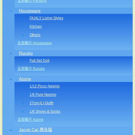
全部顯示 Parabox
Houseware
QUALY Living Styles
Kitchen
Others
全部顯示 Houseware
Ruruko
Full Set Doll
全部顯示 Ruruko
Azone
1/12 Picco Neemo
1/6 Pure Neemo
27cm (L) Outfit
1/6 Shoes & Socks
全部顯示 Azone
Jacob Cat 積及貓