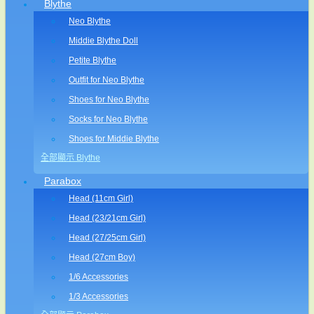
Blythe
Neo Blythe
Middie Blythe Doll
Petite Blythe
Outfit for Neo Blythe
Shoes for Neo Blythe
Socks for Neo Blythe
Shoes for Middie Blythe
全部顯示 Blythe
Parabox
Head (11cm Girl)
Head (23/21cm Girl)
Head (27/25cm Girl)
Head (27cm Boy)
1/6 Accessories
1/3 Accessories