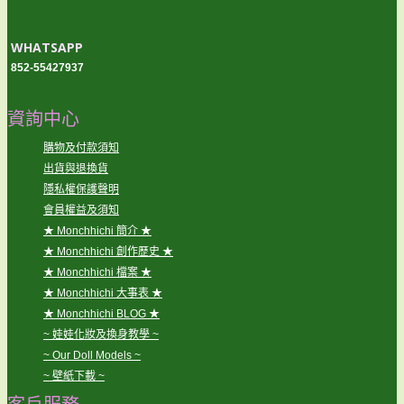
WHATSAPP
852-55427937
資詢中心
購物及付款須知
出貨與退換貨
隱私權保護聲明
會員權益及須知
★ Monchhichi 簡介 ★
★ Monchhichi 創作歷史 ★
★ Monchhichi 檔案 ★
★ Monchhichi 大事表 ★
★ Monchhichi BLOG ★
~ 娃娃化妝及換身教學 ~
~ Our Doll Models ~
~ 壁紙下載 ~