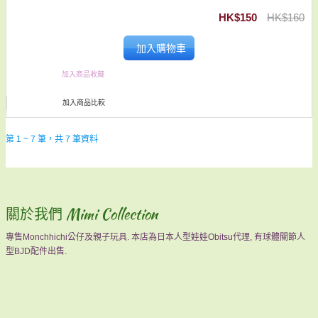
HK$150
HK$160
加入購物車
加入商品收藏
加入商品比較
第 1 ~ 7 筆，共 7 筆資料
關於我們 Mimi Collection
專售Monchhichi公仔及親子玩具. 本店為日本人型娃娃Obitsu代理, 有球體關節人
型BJD配件出售.