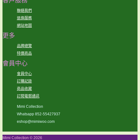
客戶服務
聯絡我們
退換服務
網站地圖
更多
品牌總覽
特價商品
會員中心
會員中心
訂購記錄
商品收藏
訂閱電郵通訊
Mimi Collection
Whatsapp 852-55427937
eshop@mimiwoo.com
Mimi Collection © 2026