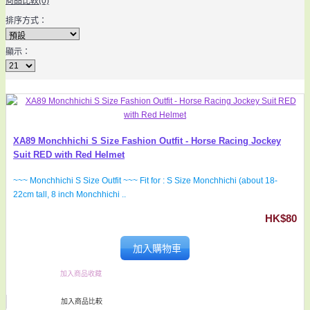
商品比較(0)
排序方式：
顯示：
XA89 Monchhichi S Size Fashion Outfit - Horse Racing Jockey
Suit RED with Red Helmet
~~~ Monchhichi S Size Outfit ~~~ Fit for : S Size Monchhichi (about 18-
22cm tall, 8 inch Monchhichi ..
HK$80
加入購物車
加入商品收藏
加入商品比較