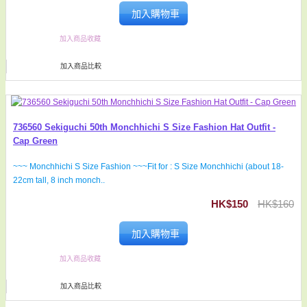
加入購物車
加入商品收藏
加入商品比較
736560 Sekiguchi 50th Monchhichi S Size Fashion Hat Outfit -
Cap Green
~~~ Monchhichi S Size Fashion ~~~Fit for : S Size Monchhichi (about 18-
22cm tall, 8 inch monch..
HK$150
HK$160
加入購物車
加入商品收藏
加入商品比較