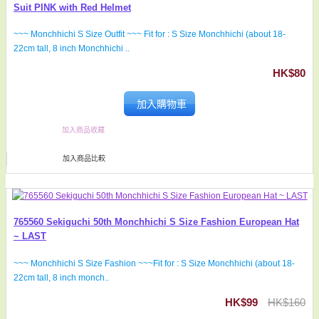
Suit PINK with Red Helmet
~~~ Monchhichi S Size Outfit ~~~ Fit for : S Size Monchhichi (about 18-
22cm tall, 8 inch Monchhichi ..
HK$80
加入購物車
加入商品收藏
加入商品比較
765560 Sekiguchi 50th Monchhichi S Size Fashion European Hat
~ LAST
~~~ Monchhichi S Size Fashion ~~~Fit for : S Size Monchhichi (about 18-
22cm tall, 8 inch monch..
HK$99
HK$160