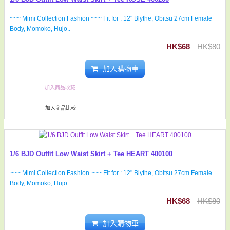
~~~ Mimi Collection Fashion ~~~ Fit for : 12" Blythe, Obitsu 27cm Female
Body, Momoko, Hujo..
HK$68
HK$80
加入購物車
加入商品收藏
加入商品比較
1/6 BJD Outfit Low Waist Skirt + Tee HEART 400100
~~~ Mimi Collection Fashion ~~~ Fit for : 12" Blythe, Obitsu 27cm Female
Body, Momoko, Hujo..
HK$68
HK$80
加入購物車