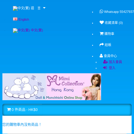
語 言
Whatsapp 55427937
English
收藏清單 (0)
中文(繁)
購物車
結帳
會員中心
加入會員
登入
0 件商品 - HK$0
您的購物車內沒有商品！