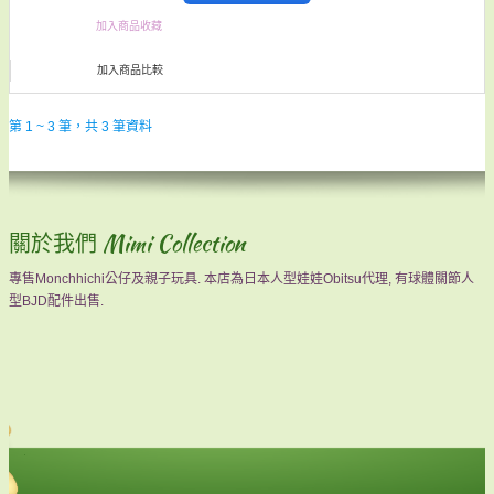
加入商品收藏
加入商品比較
第 1 ~ 3 筆，共 3 筆資料
關於我們 Mimi Collection
專售Monchhichi公仔及親子玩具. 本店為日本人型娃娃Obitsu代理, 有球體關節人
型BJD配件出售.