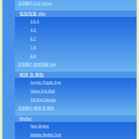
全部顯示 Doll Shoes
娃娃假髮 Wig
3.5-4
4-5
6-7
7-8
8-9
全部顯示 娃娃假髮 Wig
眼球 及 眼貼
Acrylic Plastic Eye
Glass Eye Ball
1/6 Eye Decals
全部顯示 眼球 及 眼貼
Blythe
Neo Blythe
Middie Blythe Doll