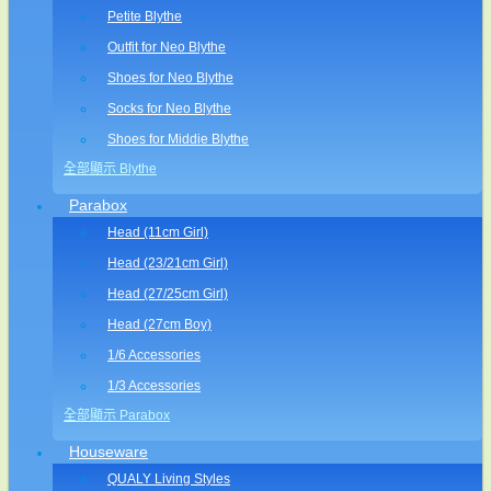
Petite Blythe
Outfit for Neo Blythe
Shoes for Neo Blythe
Socks for Neo Blythe
Shoes for Middie Blythe
全部顯示 Blythe
Parabox
Head (11cm Girl)
Head (23/21cm Girl)
Head (27/25cm Girl)
Head (27cm Boy)
1/6 Accessories
1/3 Accessories
全部顯示 Parabox
Houseware
QUALY Living Styles