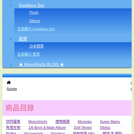
Kapibara San
Plush
Others
全部顯示 Kapibara San
郵票
日本郵票
全部顯示 郵票
★ Monchhichi BLOG ★
Azone
商品目錄
快閃優惠
Monchhichi
禮物精選
Momoko
Super Mario
角落生物
1/6 Boys & Male Album
Doll Shoes
Obitsu
Blythe
Houseware
Parabox
娃娃假髮 Wig
眼球 及 眼貼