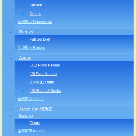
Kitchen
Others
全部顯示 Houseware
Ruruko
Full Set Doll
全部顯示 Ruruko
Azone
1/12 Picco Neemo
1/6 Pure Neemo
27cm (L) Outfit
1/6 Shoes & Socks
全部顯示 Azone
Jacob Cat 積及貓
Kewpie
Figure
全部顯示 Kewpie