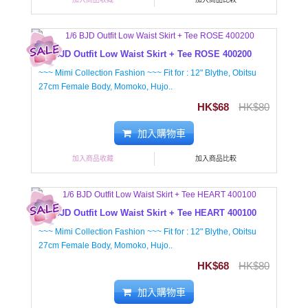
1/6 BJD Outfit Low Waist Skirt + Tee ROSE 400200
~~~ Mimi Collection Fashion ~~~ Fit for : 12" Blythe, Obitsu
27cm Female Body, Momoko, Hujo..
HK$68
HK$80
加入購物車
加入商品收藏
加入商品比較
1/6 BJD Outfit Low Waist Skirt + Tee HEART 400100
~~~ Mimi Collection Fashion ~~~ Fit for : 12" Blythe, Obitsu
27cm Female Body, Momoko, Hujo..
HK$68
HK$80
加入購物車