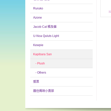
Ruruko
Azone
Jacob Cat 積及貓
U-Noa Quluts Light
Kewpie
Kapibara San
- Plush
- Others
郵票
餓住媽咪小賣部