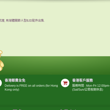
u代理, 有球體關節人型BJD配件出售.
香港郵費全免
香港客戶服務
Delivery is FREE on all orders (for Hong
服務時間 : Mon-Fri 12:00pm
Kong only)
(Sat/Sun/公眾假期休息)