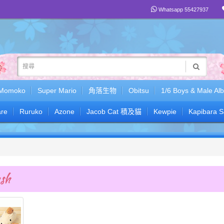
Whatsapp 55427937
Momoko
Super Mario
角落生物
Obitsu
1/6 Boys & Male Al
re
Ruruko
Azone
Jacob Cat 積及貓
Kewpie
Kapibara 
sh