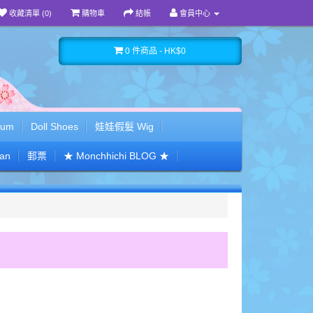
收藏清單 (0)
購物車
結帳
會員中心
0 件商品 - HK$0
bum
Doll Shoes
娃娃假髮 Wig
San
郵票
★ Monchhichi BLOG ★