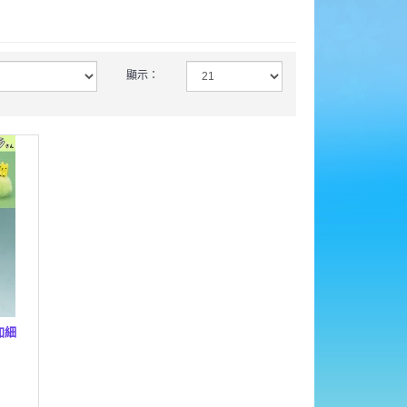
顯示：
 加細