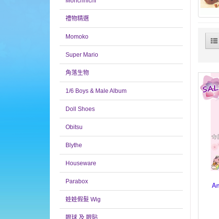
Monchhichi
禮物精選
Momoko
Super Mario
角落生物
1/6 Boys & Male Album
Doll Shoes
Obitsu
Blythe
Houseware
Parabox
An
娃娃假髮 Wig
眼球 及 眼貼