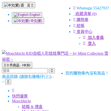
語 言
Whatsapp 55427937
收藏清單 (0)
English
購物車
中文(繁)
結帳
會員中心
加入會員
登入
0 件商品 - HK$0
您的購物車內沒有商品！
商品目錄 (請按右邊格仔[三]) -
>
快閃優惠
Monchhichi
結婚 & 禮盒