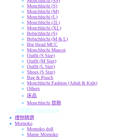
Monchhichi (SS)
Monchhichi (S)
Monchhichi (M)
Monchhichi (L)
Monchhichi (2L)
Monchhichi (XL)
Bebichhichi (S)
Bebichhichi (M & L)
Big Head MCC
Monchhichi Mascot
Outfit (S Size)
Outfit (M Size)
Outfit (L Size)
Shoes (S Size)
Bag & Pouch
Monchhichi Fashion (Adult & Kids)
Others
床品
Monchhichi 首飾
全部顯示 Monchhichi
禮物精選
Momoko
Momoko doll
Mame Momoko