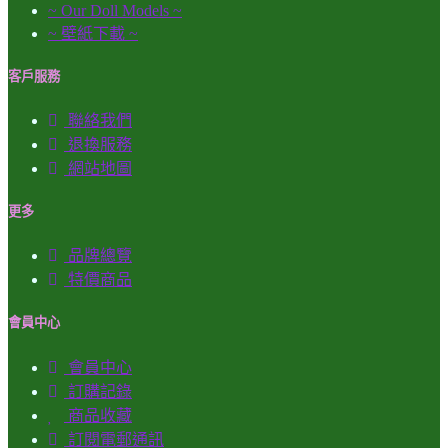
~ Our Doll Models ~
~ 壁紙下載 ~
客戶服務
聯絡我們
退換服務
網站地圖
更多
品牌總覽
特價商品
會員中心
會員中心
訂購記錄
商品收藏
訂閱電郵通訊