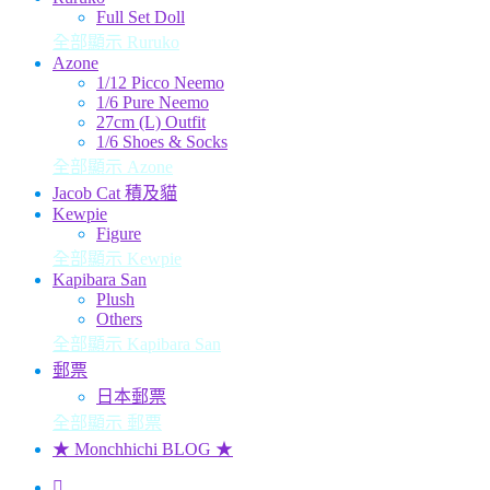
Full Set Doll
全部顯示 Ruruko
Azone
1/12 Picco Neemo
1/6 Pure Neemo
27cm (L) Outfit
1/6 Shoes & Socks
全部顯示 Azone
Jacob Cat 積及貓
Kewpie
Figure
全部顯示 Kewpie
Kapibara San
Plush
Others
全部顯示 Kapibara San
郵票
日本郵票
全部顯示 郵票
★ Monchhichi BLOG ★