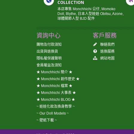
COLLECTION
本店專售 Monchhichi 公仔, Momoko
Doll, Blythe, 日本人型娃娃 Obitsu, Azone,
球體關節人型 BJD 配件
資詢中心
客戶服務
購物及付款須知
聯絡我們
出貨與退換貨
退換服務
隱私權保護聲明
網站地圖
會員權益及須知
★ Monchhichi 簡介 ★
★ Monchhichi 創作歷史 ★
★ Monchhichi 檔案 ★
★ Monchhichi 大事表 ★
★ Monchhichi BLOG ★
~ 娃娃化妝及換身教學 ~
~ Our Doll Models ~
~ 壁紙下載 ~