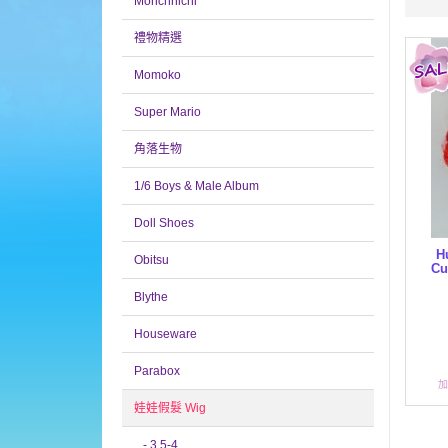
Monchhichi
禮物精選
Momoko
Super Mario
角落生物
1/6 Boys & Male Album
Doll Shoes
H
Obitsu
Cu
Blythe
Houseware
Parabox
娃娃假髮 Wig
- 3.5-4