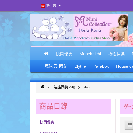
語 言
快閃優惠
Monchhichi
禮物精選
眼球 及 眼貼
Blythe
Parabox
Housewa
娃娃假髮 Wig
4-5
商品目錄
4-
快閃優惠