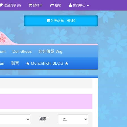
收藏清單 (0)
購物車
結帳
會員中心
0 件商品 - HK$0
bum
Doll Shoes
娃娃假髮 Wig
San
郵票
★ Monchhichi BLOG ★
顯示：