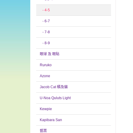
- 4-5
- 6-7
- 7-8
- 8-9
眼球 及 眼貼
Ruruko
Azone
Jacob Cat 積及貓
U-Noa Quluts Light
Kewpie
Kapibara San
郵票