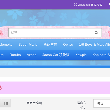
Whatsapp 55427937
Momoko
Super Mario
角落生物
Obitsu
1/6 Boys & Male Al
re
Ruruko
Azone
Jacob Cat 積及貓
Kewpie
Kapibara 
5
商品比較(0)
排序方
式：