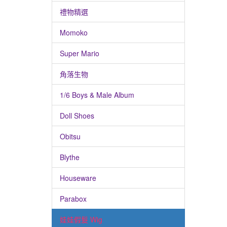
禮物精選
Momoko
Super Mario
角落生物
1/6 Boys & Male Album
Doll Shoes
Obitsu
Blythe
Houseware
Parabox
娃娃假髮 Wig