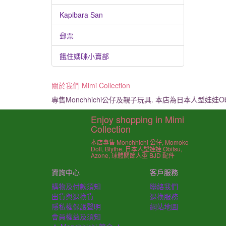
Kapibara San
郵票
餓住媽咪小賣部
關於我們 Mimi Collection
專售Monchhichi公仔及親子玩具. 本店為日本人型娃娃Ob
Enjoy shopping in Mimi
Collection
本店專售 Monchhichi 公仔, Momoko
Doll, Blythe, 日本人型娃娃 Obitsu,
Azone, 球體關節人型 BJD 配件
資詢中心
客戶服務
購物及付款須知
聯絡我們
出貨與退換貨
退換服務
隱私權保護聲明
網站地圖
會員權益及須知