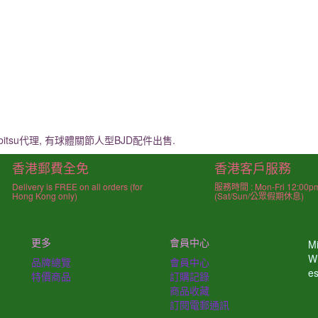
itsu代理, 有球體關節人型BJD配件出售.
香港郵費全免
香港客戶服務
Delivery is FREE on all orders (for
服務時間 : Mon-Fri 12:00p
Hong Kong only)
(Sat/Sun/公眾假期休息)
更多
會員中心
Mi
W
品牌總覽
會員中心
e
特價商品
訂購記錄
商品收藏
訂閱電郵通訊