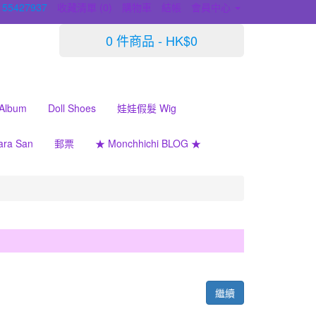
 55427937
收藏清單 (0)
購物車
結帳
會員中心
0 件商品 - HK$0
 Album
Doll Shoes
娃娃假髮 Wig
ara San
郵票
★ Monchhichi BLOG ★
繼續