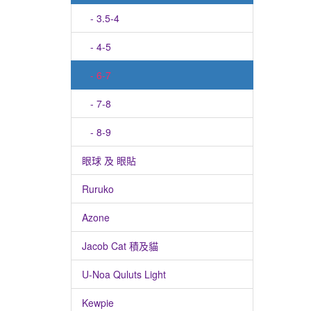
- 3.5-4
- 4-5
- 6-7
- 7-8
- 8-9
眼球 及 眼貼
Ruruko
Azone
Jacob Cat 積及貓
U-Noa Quluts Light
Kewpie