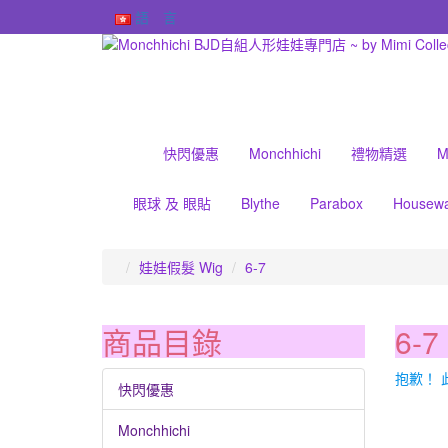
語 言
快閃優惠
Monchhichi
禮物精選
M
眼球 及 眼貼
Blythe
Parabox
Housew
娃娃假髮 Wig
6-7
商品目錄
6-7
抱歉！
快閃優惠
Monchhichi