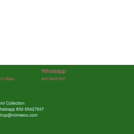
Whatsapp
m-5:30pm
852-55427937
mi Collection
hatsapp 852-55427937
shop@mimiwoo.com