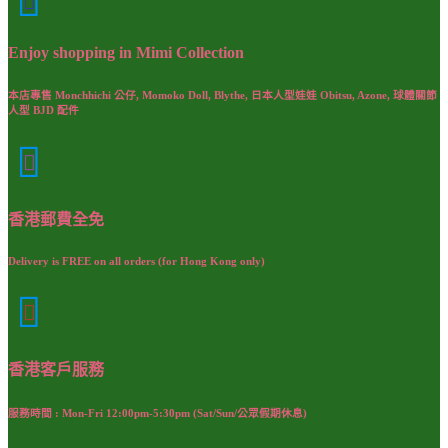
Enjoy shopping in Mimi Collection
本店專售 Monchhichi 公仔, Momoko Doll, Blythe, 日本人型娃娃 Obitsu, Azone, 球體關節
人型 BJD 配件
香港郵費全免
Delivery is FREE on all orders (for Hong Kong only)
香港客戶服務
服務時間 : Mon-Fri 12:00pm-5:30pm (Sat/Sun/公眾假期休息)