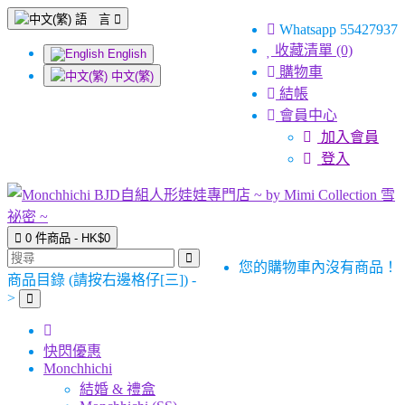
語 言
Whatsapp 55427937
收藏清單 (0)
English
購物車
中文(繁)
結帳
會員中心
加入會員
登入
0 件商品 - HK$0
您的購物車內沒有商品！
商品目錄 (請按右邊格仔[三]) -
>
快閃優惠
Monchhichi
結婚 & 禮盒