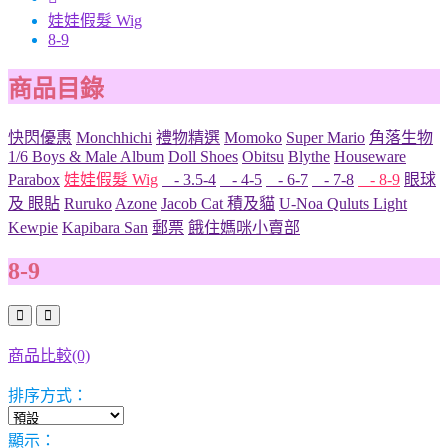
娃娃假髮 Wig
8-9
商品目錄
快閃優惠
Monchhichi
禮物精選
Momoko
Super Mario
角落生物
1/6 Boys & Male Album
Doll Shoes
Obitsu
Blythe
Houseware
Parabox
娃娃假髮 Wig
- 3.5-4
- 4-5
- 6-7
- 7-8
- 8-9
眼球
及 眼貼
Ruruko
Azone
Jacob Cat 積及貓
U-Noa Quluts Light
Kewpie
Kapibara San
郵票
餓住媽咪小賣部
8-9
商品比較(0)
排序方式：
顯示：