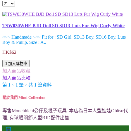
TSW030WHE BJD Doll SD SD13 Luts Fur Wig Curly White
~~~ Handmade ~~~ Fit for : SD Girl, SD13 Boy, SD16 Boy, Luts
Boy & Pullip. Size : A..
HK$62
加入購物車
加入商品收藏
加入商品比較
第 1 ~ 1 筆，共 1 筆資料
關於我們 Mimi Collection
專售Monchhichi公仔及親子玩具. 本店為日本人型娃娃Obitsu代
理, 有球體關節人型BJD配件出售.