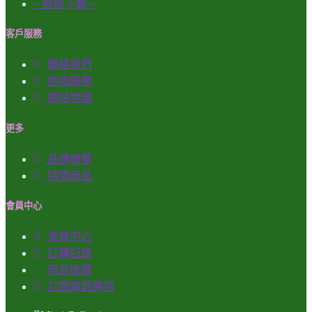
~ 壁紙下載 ~
客戶服務
聯絡我們
退換服務
網站地圖
更多
品牌總覽
特價商品
會員中心
會員中心
訂購記錄
商品收藏
訂閱電郵通訊