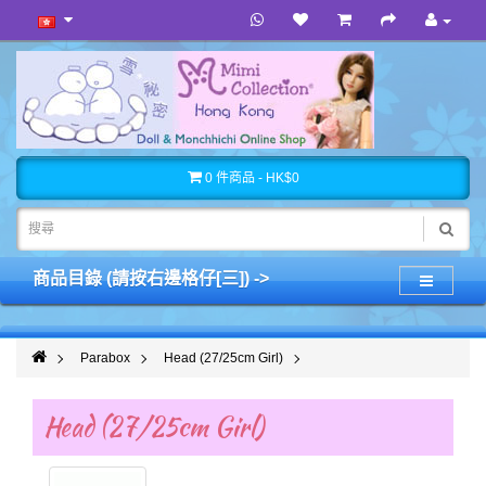
0 件商品 - HK$0
商品目錄 (請按右邊格仔[三]) ->
Parabox
Head (27/25cm Girl)
Head (27/25cm Girl)