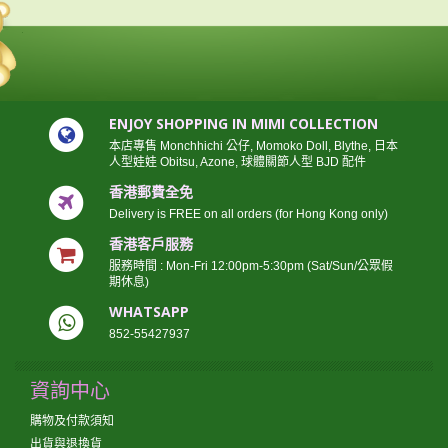
ENJOY SHOPPING IN MIMI COLLECTION
本店專售 Monchhichi 公仔, Momoko Doll, Blythe, 日本
人型娃娃 Obitsu, Azone, 球體關節人型 BJD 配件
香港郵費全免
Delivery is FREE on all orders (for Hong Kong only)
香港客戶服務
服務時間 : Mon-Fri 12:00pm-5:30pm (Sat/Sun/公眾假
期休息)
WHATSAPP
852-55427937
資詢中心
購物及付款須知
出貨與退換貨