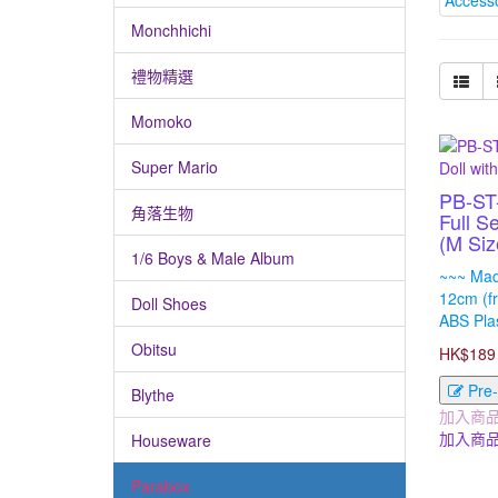
Monchhichi
禮物精選
Momoko
Super Mario
PB-ST
角落生物
Full S
(M Siz
1/6 Boys & Male Album
~~~ Mad
12cm (fr
Doll Shoes
ABS Plas
Obitsu
HK$189
Pre
Blythe
加入商
加入商
Houseware
Parabox