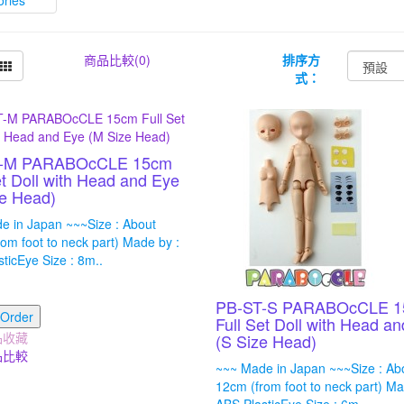
商品比較(0)
排序方
式：
-M PARABOcCLE 15cm
et Doll with Head and Eye
e Head)
e in Japan ~~~Size : About
om foot to neck part) Made by :
ticEye Size : 8m..
PB-ST-S PARABOcCLE 
-Order
Full Set Doll with Head a
品收藏
(S Size Head)
品比較
~~~ Made in Japan ~~~Size : Ab
12cm (from foot to neck part) Ma