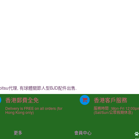
itsu代理, 有球體關節人型BJD配件出售.
香港郵費全免
香港客戶服務
Delivery is FREE on all orders (for
服務時間 : Mon-Fri 12:00p
Hong Kong only)
(Sat/Sun/公眾假期休息)
更多
會員中心