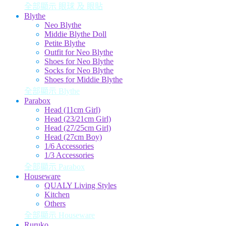
全部顯示 眼球 及 眼貼
Blythe
Neo Blythe
Middie Blythe Doll
Petite Blythe
Outfit for Neo Blythe
Shoes for Neo Blythe
Socks for Neo Blythe
Shoes for Middie Blythe
全部顯示 Blythe
Parabox
Head (11cm Girl)
Head (23/21cm Girl)
Head (27/25cm Girl)
Head (27cm Boy)
1/6 Accessories
1/3 Accessories
全部顯示 Parabox
Houseware
QUALY Living Styles
Kitchen
Others
全部顯示 Houseware
Ruruko