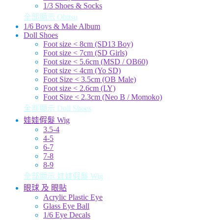
1/3 Shoes & Socks
全部顯示 Obitsu
1/6 Boys & Male Album
Doll Shoes
Foot size < 8cm (SD13 Boy)
Foot size < 7cm (SD Girls)
Foot size < 5.6cm (MSD / OB60)
Foot size < 4cm (Yo SD)
Foot Size < 3.5cm (OB Male)
Foot size < 2.6cm (LY)
Foot Size < 2.3cm (Neo B / Momoko)
全部顯示 Doll Shoes
娃娃假髮 Wig
3.5-4
4-5
6-7
7-8
8-9
全部顯示 娃娃假髮 Wig
眼球 及 眼貼
Acrylic Plastic Eye
Glass Eye Ball
1/6 Eye Decals