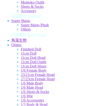
Momoko Outfit
Shoes & Socks
Accessory
全部顯示 Momoko
Super Mario
Super Mario Plush
Others
全部顯示 Super Mario
角落生物
Obitsu
Finished Doll
11cm Doll
11cm Doll Head
11cm Doll Outfit
11cm Doll Shoes
1/6 Female Body
23/21cm Female Head
27/25cm Female Head
1/6 Male Body
1/6 Male Head
1/6 Shoes & Socks
1/6 Wig
1/6 Accessories
1/3 Body & Head