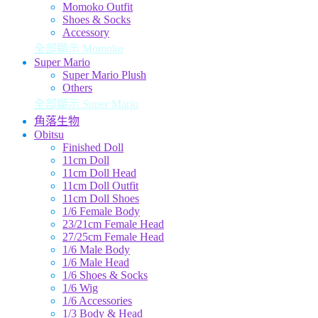
Momoko Outfit
Shoes & Socks
Accessory
全部顯示 Momoko
Super Mario
Super Mario Plush
Others
全部顯示 Super Mario
角落生物
Obitsu
Finished Doll
11cm Doll
11cm Doll Head
11cm Doll Outfit
11cm Doll Shoes
1/6 Female Body
23/21cm Female Head
27/25cm Female Head
1/6 Male Body
1/6 Male Head
1/6 Shoes & Socks
1/6 Wig
1/6 Accessories
1/3 Body & Head