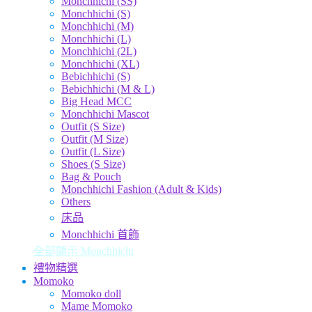
Monchhichi (SS)
Monchhichi (S)
Monchhichi (M)
Monchhichi (L)
Monchhichi (2L)
Monchhichi (XL)
Bebichhichi (S)
Bebichhichi (M & L)
Big Head MCC
Monchhichi Mascot
Outfit (S Size)
Outfit (M Size)
Outfit (L Size)
Shoes (S Size)
Bag & Pouch
Monchhichi Fashion (Adult & Kids)
Others
床品
Monchhichi 首飾
全部顯示 Monchhichi
禮物精選
Momoko
Momoko doll
Mame Momoko