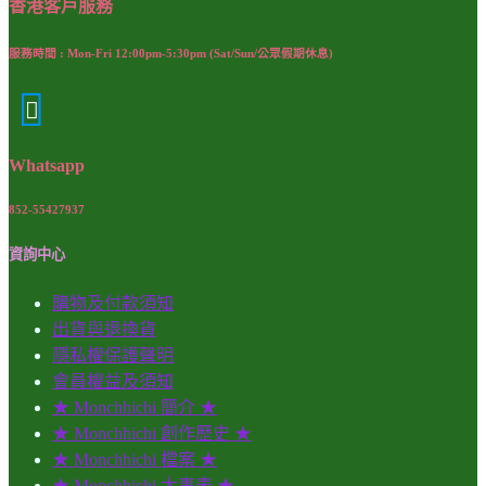
香港客戶服務
服務時間 : Mon-Fri 12:00pm-5:30pm (Sat/Sun/公眾假期休息)
Whatsapp
852-55427937
資詢中心
購物及付款須知
出貨與退換貨
隱私權保護聲明
會員權益及須知
★ Monchhichi 簡介 ★
★ Monchhichi 創作歷史 ★
★ Monchhichi 檔案 ★
★ Monchhichi 大事表 ★