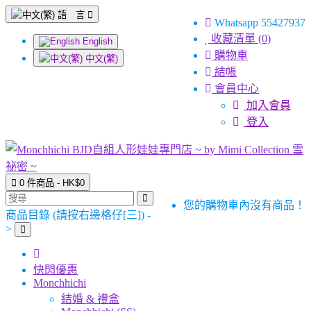
語 言
Whatsapp 55427937
收藏清單 (0)
English
購物車
中文(繁)
結帳
會員中心
加入會員
登入
0 件商品 - HK$0
您的購物車內沒有商品！
商品目錄 (請按右邊格仔[三]) -
>
快閃優惠
Monchhichi
結婚 & 禮盒