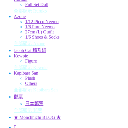
Full Set Doll
全部顯示 Ruruko
Azone
1/12 Picco Neemo
1/6 Pure Neemo
27cm (L) Outfit
1/6 Shoes & Socks
全部顯示 Azone
Jacob Cat 積及貓
Kewpie
Figure
全部顯示 Kewpie
Kapibara San
Plush
Others
全部顯示 Kapibara San
郵票
日本郵票
全部顯示 郵票
★ Monchhichi BLOG ★