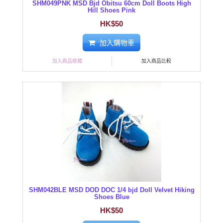
SHM049PNK MSD Bjd Obitsu 60cm Doll Boots High
Hill Shoes Pink
HK$50
加入購物車
加入商品收藏
加入商品比較
SHM042BLE MSD DOD DOC 1/4 bjd Doll Velvet Hiking
Shoes Blue
HK$50