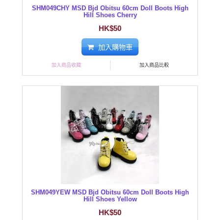
SHM049CHY MSD Bjd Obitsu 60cm Doll Boots High
Hill Shoes Cherry
HK$50
加入購物車
加入商品收藏
加入商品比較
SHM049YEW MSD Bjd Obitsu 60cm Doll Boots High
Hill Shoes Yellow
HK$50