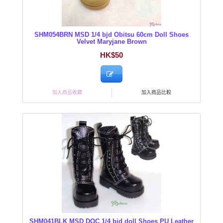
SHM054BRN MSD 1/4 bjd Obitsu 60cm Doll Shoes
Velvet Maryjane Brown
HK$50
加入商品收藏
加入商品比較
SHM041BLK MSD DOC 1/4 bjd doll Shoes PU Leather