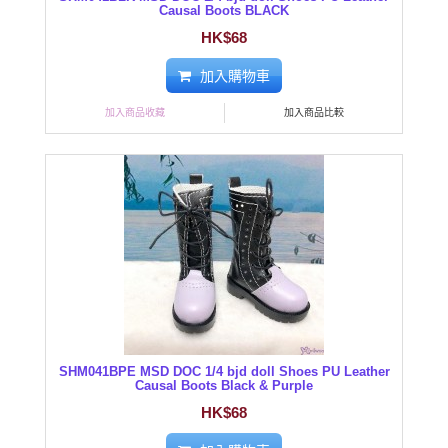
Causal Boots BLACK
HK$68
加入購物車
加入商品收藏
加入商品比較
SHM041BPE MSD DOC 1/4 bjd doll Shoes PU Leather
Causal Boots Black & Purple
HK$68