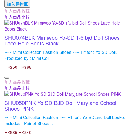
加入購物車
加入商品收藏
加入商品比較
SHU074BLK Mimiwoo Yo-SD 1/6 bjd Doll Shoes
Lace Hole Boots Black
~~~ Mimi Collection Fashion Shoes ~~~ Fit for : Yo-SD Doll.
Produced by : Mimi Coll..
HK$50
HK$68
加入商品收藏
加入商品比較
SHU050PNK Yo SD BJD Doll Maryjane School
Shoes PINK
~~~ Mimi Collection Fashion ~~~ Fit for : Yo-SD and Doll Leeke.
Includes : Pair of Shoes ..
HK$35
HK$40