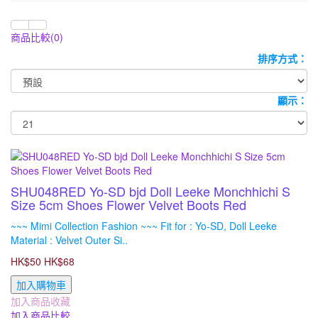
商品比較(0)
排序方式：
顯示：
SHU048RED Yo-SD bjd Doll Leeke Monchhichi S
Size 5cm Shoes Flower Velvet Boots Red
~~~ Mimi Collection Fashion ~~~ Fit for : Yo-SD, Doll Leeke
Material : Velvet Outer Si..
HK$50
HK$68
加入購物車
加入商品收藏
加入商品比較