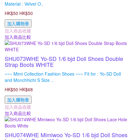
Material : Velvet O..
HK$50
HK$50
加入購物車
加入商品收藏
加入商品比較
SHU073WHE Yo-SD 1/6 bjd Doll Shoes Double
Strap Boots WHITE
~~~ Mimi Collection Fashion Shoes ~~~ Fit for : Yo-SD Doll
and Monchhichi S Size ..
HK$50
HK$68
加入購物車
加入商品收藏
加入商品比較
SHU074WHE Mimiwoo Yo-SD 1/6 bjd Doll Shoes