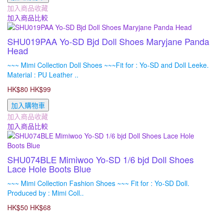
加入商品收藏
加入商品比較
SHU019PAA Yo-SD Bjd Doll Shoes Maryjane Panda
Head
~~~ Mimi Collection Doll Shoes ~~~Fit for : Yo-SD and Doll Leeke.
Material : PU Leather ..
HK$80
HK$99
加入購物車
加入商品收藏
加入商品比較
SHU074BLE Mimiwoo Yo-SD 1/6 bjd Doll Shoes
Lace Hole Boots Blue
~~~ Mimi Collection Fashion Shoes ~~~ Fit for : Yo-SD Doll.
Produced by : Mimi Coll..
HK$50
HK$68