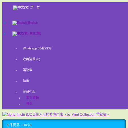
語 言
English
中文(繁)
Whatsapp 55427937
收藏清單 (0)
購物車
結帳
會員中心
加入會員
登入
0 件商品 - HK$0