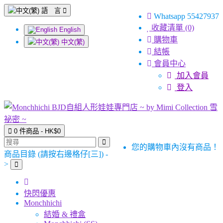
語 言
Whatsapp 55427937
收藏清單 (0)
English
購物車
中文(繁)
結帳
會員中心
加入會員
登入
0 件商品 - HK$0
您的購物車內沒有商品！
商品目錄 (請按右邊格仔[三]) -
>
快閃優惠
Monchhichi
結婚 & 禮盒