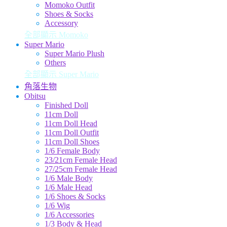
Momoko Outfit
Shoes & Socks
Accessory
全部顯示 Momoko
Super Mario
Super Mario Plush
Others
全部顯示 Super Mario
角落生物
Obitsu
Finished Doll
11cm Doll
11cm Doll Head
11cm Doll Outfit
11cm Doll Shoes
1/6 Female Body
23/21cm Female Head
27/25cm Female Head
1/6 Male Body
1/6 Male Head
1/6 Shoes & Socks
1/6 Wig
1/6 Accessories
1/3 Body & Head