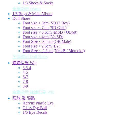
1/3 Shoes & Socks
全部顯示 Obitsu
1/6 Boys & Male Album
Doll Shoes
Foot size < 8cm (SD13 Boy)
Foot size < 7cm (SD Girls)
Foot size < 5.6cm (MSD / OB60)
Foot size < 4cm (Yo SD)
Foot Size < 3.5cm (OB Male)
Foot size < 2.6cm (LY)
Foot Size < 2.3cm (Neo B / Momoko)
全部顯示 Doll Shoes
娃娃假髮 Wig
3.5-4
4-5
6-7
7-8
8-9
全部顯示 娃娃假髮 Wig
眼球 及 眼貼
Acrylic Plastic Eye
Glass Eye Ball
1/6 Eye Decals