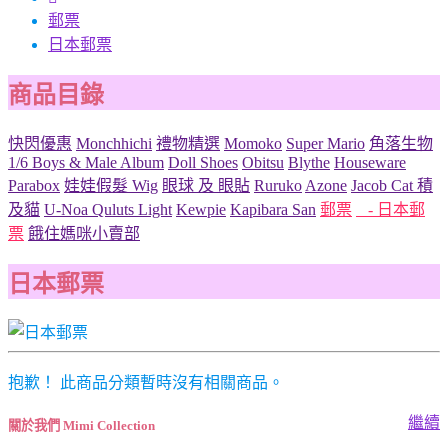
郵票
日本郵票
商品目錄
快閃優惠
Monchhichi
禮物精選
Momoko
Super Mario
角落生物
1/6 Boys & Male Album
Doll Shoes
Obitsu
Blythe
Houseware
Parabox
娃娃假髮 Wig
眼球 及 眼貼
Ruruko
Azone
Jacob Cat 積
及貓
U-Noa Quluts Light
Kewpie
Kapibara San
郵票
- 日本郵
票
餓住媽咪小賣部
日本郵票
抱歉！ 此商品分類暫時沒有相關商品。
繼續
關於我們 Mimi Collection