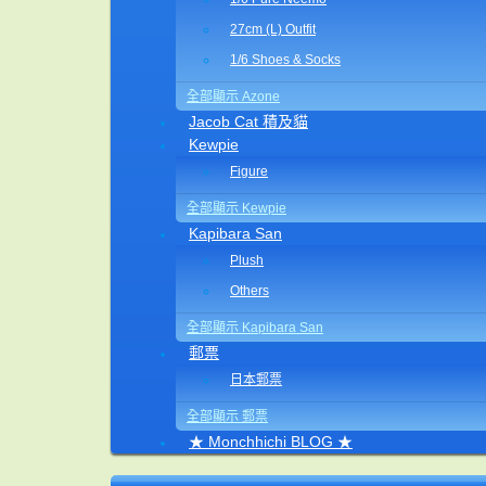
27cm (L) Outfit
1/6 Shoes & Socks
全部顯示 Azone
Jacob Cat 積及貓
Kewpie
Figure
全部顯示 Kewpie
Kapibara San
Plush
Others
全部顯示 Kapibara San
郵票
日本郵票
全部顯示 郵票
★ Monchhichi BLOG ★