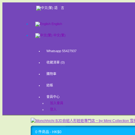
語 言
English
中文(繁)
Whatsapp 55427937
收藏清單 (0)
購物車
結帳
會員中心
加入會員
登入
0 件商品 - HK$0