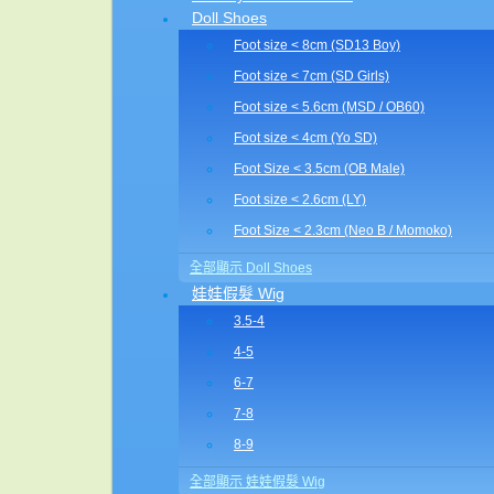
Doll Shoes
Foot size < 8cm (SD13 Boy)
Foot size < 7cm (SD Girls)
Foot size < 5.6cm (MSD / OB60)
Foot size < 4cm (Yo SD)
Foot Size < 3.5cm (OB Male)
Foot size < 2.6cm (LY)
Foot Size < 2.3cm (Neo B / Momoko)
全部顯示 Doll Shoes
娃娃假髮 Wig
3.5-4
4-5
6-7
7-8
8-9
全部顯示 娃娃假髮 Wig