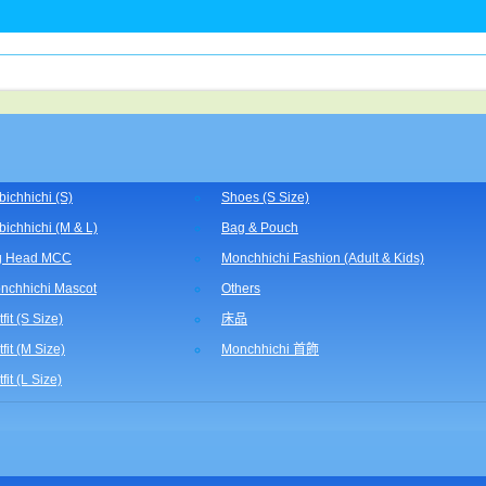
bichhichi (S)
Shoes (S Size)
bichhichi (M & L)
Bag & Pouch
g Head MCC
Monchhichi Fashion (Adult & Kids)
nchhichi Mascot
Others
fit (S Size)
床品
fit (M Size)
Monchhichi 首飾
fit (L Size)