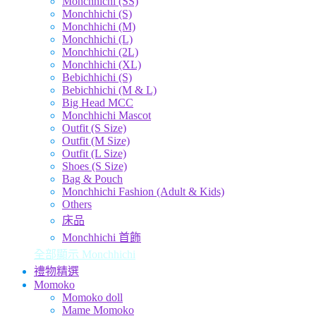
Monchhichi (SS)
Monchhichi (S)
Monchhichi (M)
Monchhichi (L)
Monchhichi (2L)
Monchhichi (XL)
Bebichhichi (S)
Bebichhichi (M & L)
Big Head MCC
Monchhichi Mascot
Outfit (S Size)
Outfit (M Size)
Outfit (L Size)
Shoes (S Size)
Bag & Pouch
Monchhichi Fashion (Adult & Kids)
Others
床品
Monchhichi 首飾
全部顯示 Monchhichi
禮物精選
Momoko
Momoko doll
Mame Momoko