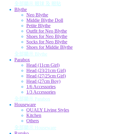
全部顯示 眼球 及 眼貼
Blythe
Neo Blythe
Middie Blythe Doll
Petite Blythe
Outfit for Neo Blythe
Shoes for Neo Blythe
Socks for Neo Blythe
Shoes for Middie Blythe
全部顯示 Blythe
Parabox
Head (11cm Girl)
Head (23/21cm Girl)
Head (27/25cm Girl)
Head (27cm Boy)
1/6 Accessories
1/3 Accessories
全部顯示 Parabox
Houseware
QUALY Living Styles
Kitchen
Others
全部顯示 Houseware
Ruruko