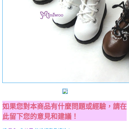
如果您對本商品有什麼問題或經驗，請在
此留下您的意見和建議！