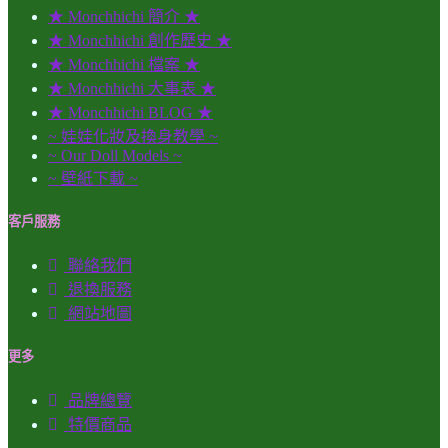
★ Monchhichi 簡介 ★
★ Monchhichi 創作歷史 ★
★ Monchhichi 檔案 ★
★ Monchhichi 大事表 ★
★ Monchhichi BLOG ★
~ 娃娃化妝及換身教學 ~
~ Our Doll Models ~
~ 壁紙下載 ~
客戶服務
聯絡我們
退換服務
網站地圖
更多
品牌總覽
特價商品