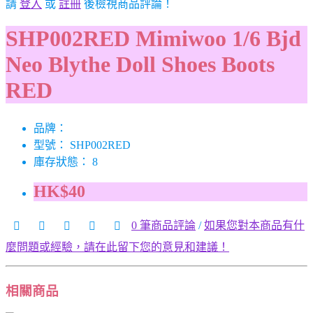
請
登入
或
註冊
後檢視商品評論！
SHP002RED Mimiwoo 1/6 Bjd
Neo Blythe Doll Shoes Boots
RED
品牌：
型號： SHP002RED
庫存狀態： 8
HK$40
0 筆商品評論
/
如果您對本商品有什
麼問題或經驗，請在此留下您的意見和建議！
相關商品