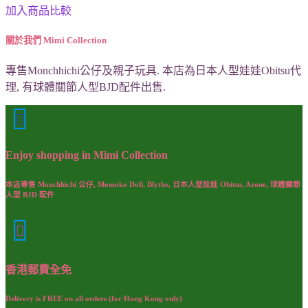
加入商品比較
關於我們 Mimi Collection
專售Monchhichi公仔及親子玩具. 本店為日本人型娃娃Obitsu代
理, 有球體關節人型BJD配件出售.
Enjoy shopping in Mimi Collection
本店專售 Monchhichi 公仔, Momoko Doll, Blythe, 日本人型娃娃 Obitsu, Azone, 球體關節
人型 BJD 配件
香港郵費全免
Delivery is FREE on all orders (for Hong Kong only)